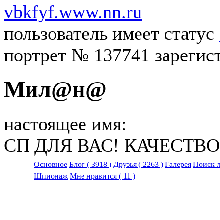
vbkfyf.www.nn.ru
пользователь имеет статус
портрет № 137741 зарегист
Мил@н@
настоящее имя:
СП ДЛЯ ВАС! КАЧЕСТВО
Основное
Блог
( 3918 )
Друзья
( 2263 )
Галерея
Поиск 
Шпионаж
Мне нравится
( 11 )