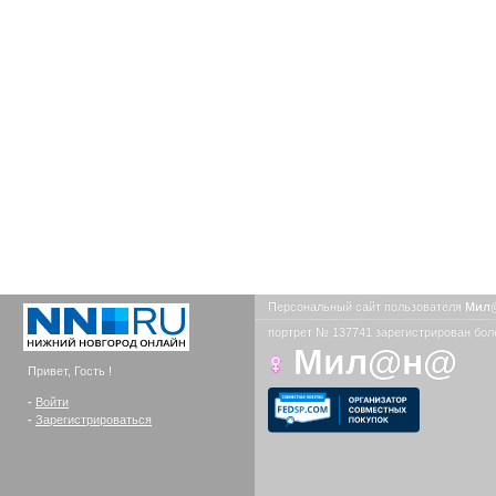
Персональный сайт пользователя
Мил
портрет № 137741 зарегистрирован боле
Мил@н@
Привет, Гость !
-
Войти
-
Зарегистрироваться