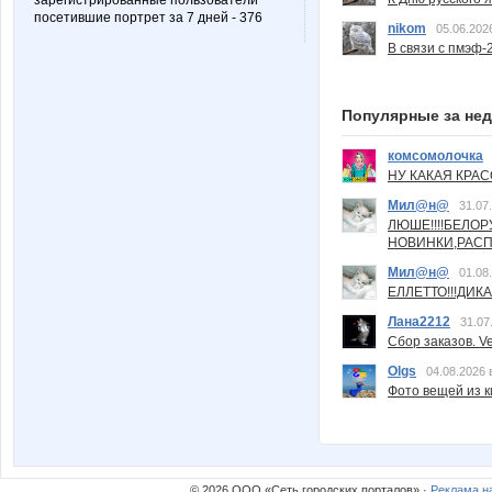
зарегистрированные пользователи
посетившие портрет за 7 дней - 376
nikom
05.06.202
В связи с пмэф-
Популярные за не
комсомолочка
НУ КАКАЯ КРАСОТ
Мил@н@
31.07
ЛЮШЕ!!!!БЕЛО
НОВИНКИ,РАСП
Мил@н@
01.08
ЕЛЛЕТТО!!!ДИК
Лана2212
31.07
Сбор заказов. Ve
Olgs
04.08.2026 
Фото вещей из ки
© 2026 ООО «Сеть городских порталов» ·
Реклама н