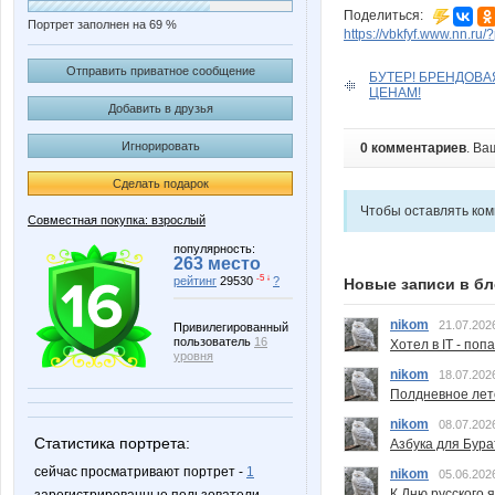
Поделиться:
Портрет заполнен на 69 %
https://vbkfyf.www.nn.ru
Отправить приватное сообщение
БУТЕР! БРЕНДОВ
ЦЕНАМ!
Добавить в друзья
Игнорировать
0 комментариев
. Ва
Сделать подарок
Чтобы оставлять ко
Совместная покупка: взрослый
популярность:
263 место
-5 ↓
рейтинг
29530
?
Новые записи в бл
nikom
21.07.202
Привилегированный
пользователь
16
Хотел в IT - поп
уровня
nikom
18.07.202
Полдневное лет
nikom
08.07.202
Статистика портрета:
Азбука для Бура
сейчас просматривают портрет -
1
nikom
05.06.202
К Дню русского 