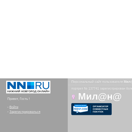
Персональный сайт пользователя
Мил
портрет № 137741 зарегистрирован боле
Мил@н@
Привет, Гость !
-
Войти
-
Зарегистрироваться