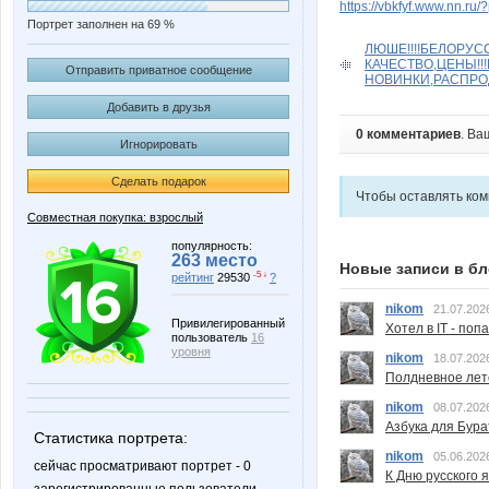
https://vbkfyf.www.nn.ru
Портрет заполнен на 69 %
ЛЮШЕ!!!!БЕЛОРУС
КАЧЕСТВО,ЦЕНЫ!!
Отправить приватное сообщение
НОВИНКИ,РАСПРОД
Добавить в друзья
0 комментариев
. Ва
Игнорировать
Сделать подарок
Чтобы оставлять ко
Совместная покупка: взрослый
популярность:
263 место
Новые записи в бл
-5 ↓
рейтинг
29530
?
nikom
21.07.202
Привилегированный
Хотел в IT - поп
пользователь
16
уровня
nikom
18.07.202
Полдневное лет
nikom
08.07.202
Азбука для Бура
Статистика портрета:
nikom
05.06.202
сейчас просматривают портрет - 0
К Дню русского 