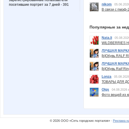
зарегистрированные пользователи
nikom
05.06.202
посетившие портрет за 7 дней - 391
В связи с пмэф-
Популярные за не
Nata.li
05.08.202
WILDBERRIES Н
ЛУЧШАЯ МАРК
[b]Обувь RALF RI
ЛУЧШАЯ МАРК
[b]Обувь Ralf Ri
Lonza
05.08.2026
ТОВАРЫ ДЛЯ ДО
Olgs
04.08.2026 
Фото вещей из ки
© 2026 ООО «Сеть городских порталов» ·
Реклама н