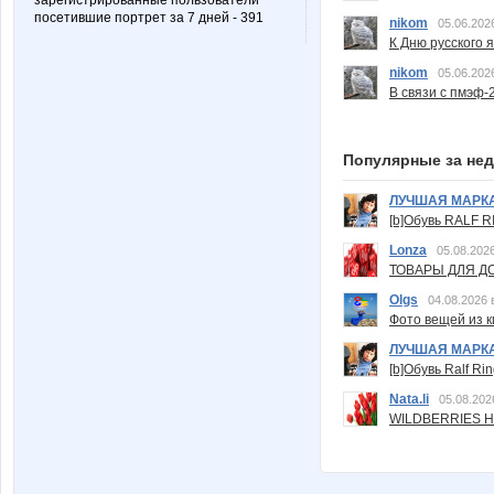
зарегистрированные пользователи
посетившие портрет за 7 дней - 391
nikom
05.06.202
К Дню русского 
nikom
05.06.202
В связи с пмэф-
Популярные за не
ЛУЧШАЯ МАРК
[b]Обувь RALF RI
Lonza
05.08.2026
ТОВАРЫ ДЛЯ ДО
Olgs
04.08.2026 
Фото вещей из ки
ЛУЧШАЯ МАРК
[b]Обувь Ralf Ri
Nata.li
05.08.202
WILDBERRIES Н