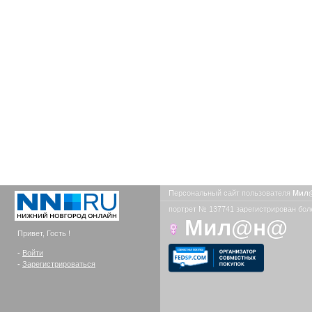
Персональный сайт пользователя
Мил
портрет № 137741 зарегистрирован боле
Мил@н@
Привет, Гость !
-
Войти
-
Зарегистрироваться