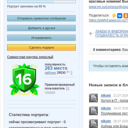
красивые новинки! Вык
Портрет заполнен на 69 %
www.nn.ru/community/sp
Поделиться:
Отправить приватное сообщение
https://vbkfyf.www.nn.ru
Добавить в друзья
ЛАКБИ И ФАВОРИН
ПУШКА!!!ЕСТЬ И Р
Игнорировать
Сделать подарок
0 комментариев
. Ва
Совместная покупка: взрослый
популярность:
Чтобы оставлять ко
263 место
-5 ↓
рейтинг
29530
?
Новые записи в бл
Привилегированный
пользователь
16
уровня
nikom
21.07.202
Хотел в IT - поп
nikom
18.07.202
Полдневное лет
Статистика портрета:
nikom
08.07.202
сейчас просматривают портрет - 0
Азбука для Бура