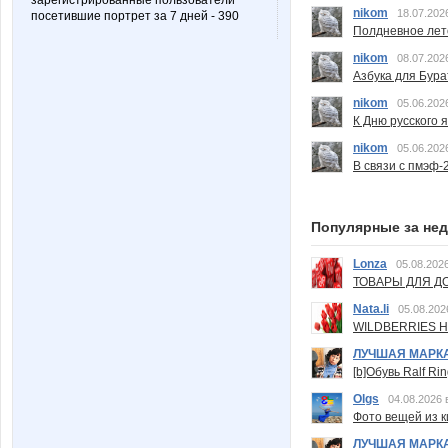
зарегистрированные пользователи
nikom
18.07.202
посетившие портрет за 7 дней - 390
Полдневное лет
nikom
08.07.202
Азбука для Бура
nikom
05.06.202
К Дню русского 
nikom
05.06.202
В связи с пмэф-
Популярные за не
Lonza
05.08.2026
ТОВАРЫ ДЛЯ ДО
Nata.li
05.08.202
WILDBERRIES Н
ЛУЧШАЯ МАРК
[b]Обувь Ralf Ri
Olgs
04.08.2026 
Фото вещей из ки
ЛУЧШАЯ МАРК