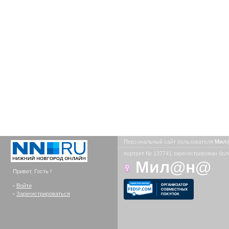
Персональный сайт пользователя
Мил
портрет № 137741 зарегистрирован боле
Мил@н@
Привет, Гость !
-
Войти
-
Зарегистрироваться