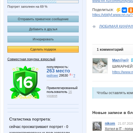
www.nn.ru/community/sp
Портрет заполнен на 69 %
Поделиться:
https://vbkfyf.www.nn.ru
Отправить приватное сообщение
ЛЮБИМАЯ КИАРА!!!!
Добавить в друзья
Игнорировать
Сделать подарок
1 комментарий
Совместная покупка: взрослый
Мил@н@
ШИКАРНЕЙШ
популярность:
263 место
https://www
-5 ↓
рейтинг
29530
?
Привилегированный
пользователь
16
Чтобы оставлять ко
уровня
Новые записи в бл
Статистика портрета:
nikom
21.07.202
сейчас просматривают портрет - 0
Хотел в IT - поп