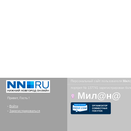
Персональный сайт пользователя
Мил
портрет № 137741 зарегистрирован боле
Мил@н@
Привет, Гость !
-
Войти
-
Зарегистрироваться