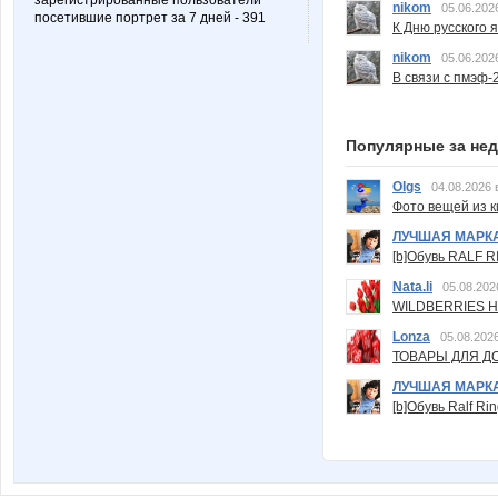
зарегистрированные пользователи
nikom
05.06.202
посетившие портрет за 7 дней - 391
К Дню русского 
nikom
05.06.202
В связи с пмэф-
Популярные за не
Olgs
04.08.2026 
Фото вещей из ки
ЛУЧШАЯ МАРК
[b]Обувь RALF RI
Nata.li
05.08.202
WILDBERRIES Н
Lonza
05.08.2026
ТОВАРЫ ДЛЯ ДО
ЛУЧШАЯ МАРК
[b]Обувь Ralf Ri