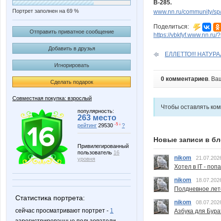
В-285.
Портрет заполнен на 69 %
www.nn.ru/community/sp
Поделиться:
Отправить приватное сообщение
https://vbkfyf.www.nn.ru
Добавить в друзья
ЕЛЛЕТТО!!! НАТУР
Игнорировать
0 комментариев
. Ва
Сделать подарок
Совместная покупка: взрослый
Чтобы оставлять ко
популярность:
263 место
-5 ↓
рейтинг
29530
?
Новые записи в бл
Привилегированный
пользователь
16
nikom
21.07.202
уровня
Хотел в IT - поп
nikom
18.07.202
Полдневное лет
Статистика портрета:
nikom
08.07.202
сейчас просматривают портрет -
1
Азбука для Бура