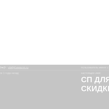
@н@
:
vbkfyf.www.nn.ru
пользователь имеет с
е 1 года назад
настоящее имя:
СП ДЛ
СКИДК