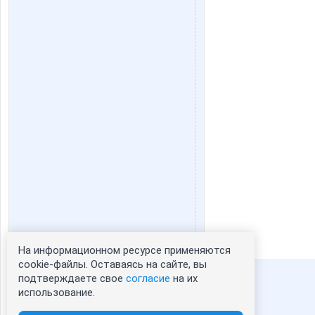
На информационном ресурсе применяются
Статистика портрета:
cookie-файлы. Оставаясь на сайте, вы
подтверждаете свое
согласие
на их
сейчас просматривают портрет -
1
использование.
зарегистрированные пользователи
посетившие портрет за 7 дней - 376