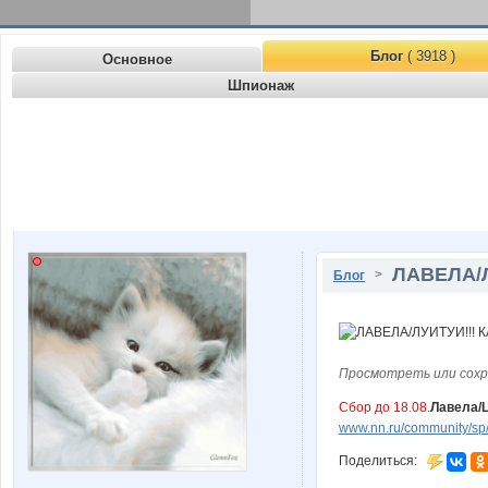
Блог
( 3918 )
Основное
Шпионаж
ЛАВЕЛА/Л
>
Блог
Просмотреть или сохр
Сбор до 18.08.
Лавела/L
www.nn.ru/community/sp/
Поделиться: