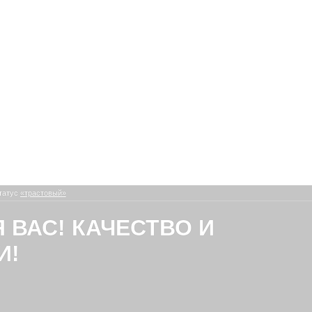
татус
«трастовый»
Я ВАС! КАЧЕСТВО И
И!