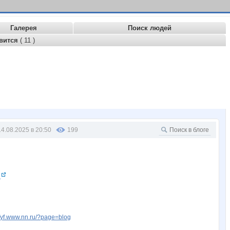
Галерея
Поиск людей
вится
( 11 )
14.08.2025 в 20:50
199
!
kfyf.www.nn.ru/?page=blog