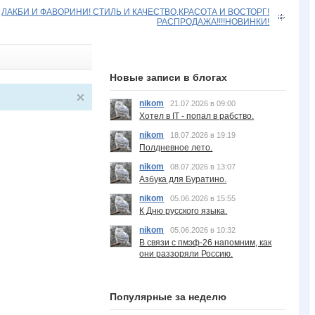
ЛАКБИ И ФАВОРИНИ! СТИЛЬ И КАЧЕСТВО,КРАСОТА И ВОСТОРГ!
РАСПРОДАЖА!!!!НОВИНКИ!
Новые записи в блогах
nikom
21.07.2026 в 09:00
Хотел в IT - попал в рабство.
nikom
18.07.2026 в 19:19
Полдневное лето.
nikom
08.07.2026 в 13:07
Азбука для Буратино.
nikom
05.06.2026 в 15:55
К Дню русского языка.
nikom
05.06.2026 в 10:32
В связи с пмэф-26 напомним, как
они раззоряли Россию.
Популярные за неделю