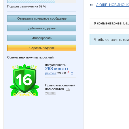
ЛЮШЕ! НОВИНОЧКИ
Портрет заполнен на 69 %
Отправить приватное сообщение
0 комментариев
. Ва
Добавить в друзья
Игнорировать
Чтобы оставлять ко
Сделать подарок
Совместная покупка: взрослый
популярность:
263 место
-5 ↓
рейтинг
29530
?
Привилегированный
пользователь
16
уровня