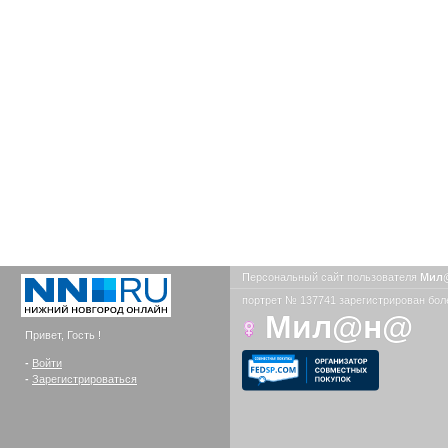
Персональный сайт пользователя
Мил
портрет № 137741 зарегистрирован боле
Мил@н@
Привет, Гость !
-
Войти
-
Зарегистрироваться