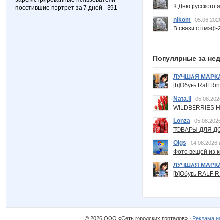
зарегистрированные пользователи
К Дню русского 
посетившие портрет за 7 дней - 391
nikom
05.06.202
В связи с пмэф-
Популярные за не
ЛУЧШАЯ МАРК
[b]Обувь Ralf Ri
Nata.li
05.08.202
WILDBERRIES Н
Lonza
05.08.2026
ТОВАРЫ ДЛЯ ДО
Olgs
04.08.2026 
Фото вещей из ки
ЛУЧШАЯ МАРК
[b]Обувь RALF RI
© 2026 ООО «Сеть городских порталов» ·
Реклама н