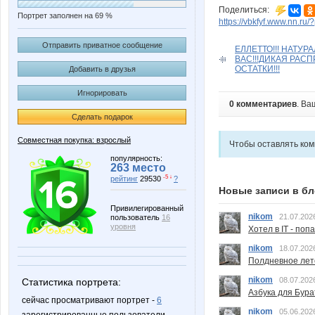
Поделиться:
Портрет заполнен на 69 %
https://vbkfyf.www.nn.ru
Отправить приватное сообщение
ЕЛЛЕТТО!!! НАТУ
ВАС!!!ДИКАЯ РАС
ОСТАТКИ!!!
Добавить в друзья
Игнорировать
0 комментариев
. Ва
Сделать подарок
Совместная покупка: взрослый
Чтобы оставлять ко
популярность:
263 место
-5 ↓
рейтинг
29530
?
Новые записи в бл
Привилегированный
nikom
21.07.202
пользователь
16
уровня
Хотел в IT - поп
nikom
18.07.202
Полдневное лет
nikom
08.07.202
Статистика портрета:
Азбука для Бура
сейчас просматривают портрет -
6
nikom
05.06.202