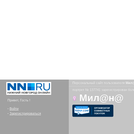
Персональный сайт пользователя
Мил
портрет № 137741 зарегистрирован боле
Мил@н@
Привет, Гость !
-
Войти
-
Зарегистрироваться