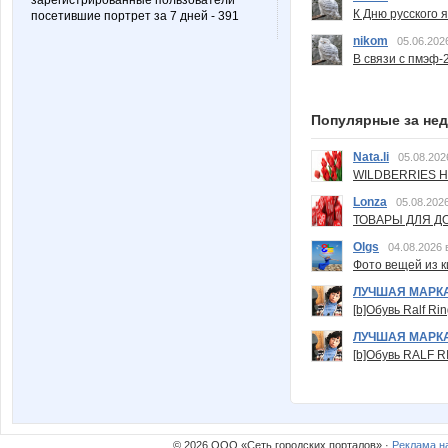
зарегистрированные пользователи
К Дню русского 
посетившие портрет за 7 дней - 391
nikom
05.06.202
В связи с пмэф-
Популярные за не
Nata.li
05.08.202
WILDBERRIES Н
Lonza
05.08.2026
ТОВАРЫ ДЛЯ ДО
Olgs
04.08.2026 
Фото вещей из ки
ЛУЧШАЯ МАРК
[b]Обувь Ralf Ri
ЛУЧШАЯ МАРК
[b]Обувь RALF RI
© 2026 ООО «Сеть городских порталов» ·
Реклама н