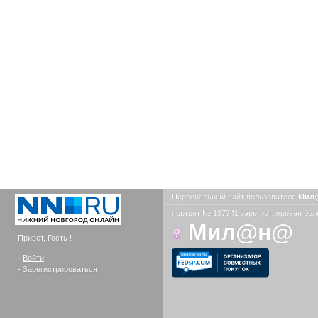
Персональный сайт пользователя
Мил
портрет № 137741 зарегистрирован боле
Мил@н@
Привет, Гость !
-
Войти
-
Зарегистрироваться