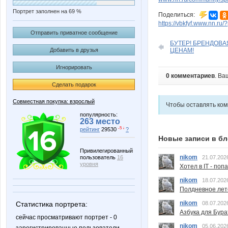
Портрет заполнен на 69 %
Поделиться:
https://vbkfyf.www.nn.ru
Отправить приватное сообщение
БУТЕР! БРЕНДОВ
ЦЕНАМ!
Добавить в друзья
Игнорировать
0 комментариев
. Ва
Сделать подарок
Совместная покупка: взрослый
Чтобы оставлять ко
популярность:
263 место
-5 ↓
рейтинг
29530
?
Новые записи в бл
Привилегированный
nikom
21.07.202
пользователь
16
уровня
Хотел в IT - поп
nikom
18.07.202
Полдневное лет
nikom
08.07.202
Статистика портрета:
Азбука для Бура
сейчас просматривают портрет - 0
nikom
05.06.202