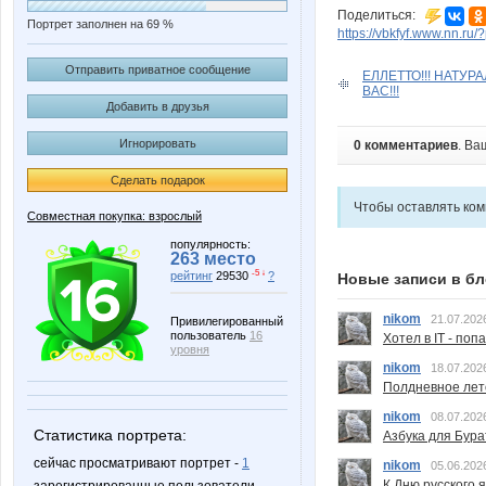
Поделиться:
Портрет заполнен на 69 %
https://vbkfyf.www.nn.ru
Отправить приватное сообщение
ЕЛЛЕТТО!!! НАТУ
ВАС!!!
Добавить в друзья
Игнорировать
0 комментариев
. Ва
Сделать подарок
Чтобы оставлять ко
Совместная покупка: взрослый
популярность:
263 место
-5 ↓
рейтинг
29530
?
Новые записи в бл
nikom
21.07.202
Привилегированный
пользователь
16
Хотел в IT - поп
уровня
nikom
18.07.202
Полдневное лет
nikom
08.07.202
Статистика портрета:
Азбука для Бура
сейчас просматривают портрет -
1
nikom
05.06.202
К Дню русского 