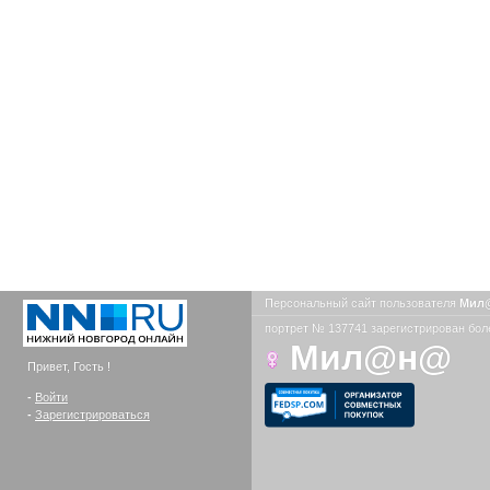
Персональный сайт пользователя
Мил
портрет № 137741 зарегистрирован боле
Мил@н@
Привет, Гость !
-
Войти
-
Зарегистрироваться