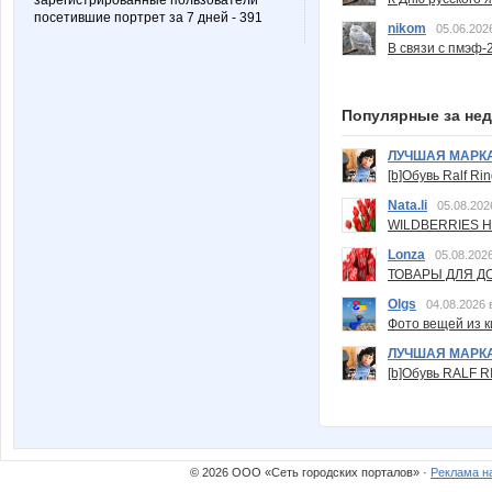
зарегистрированные пользователи
посетившие портрет за 7 дней - 391
nikom
05.06.202
В связи с пмэф-
Популярные за не
ЛУЧШАЯ МАРК
[b]Обувь Ralf Ri
Nata.li
05.08.202
WILDBERRIES Н
Lonza
05.08.2026
ТОВАРЫ ДЛЯ ДО
Olgs
04.08.2026 
Фото вещей из ки
ЛУЧШАЯ МАРК
[b]Обувь RALF RI
© 2026 ООО «Сеть городских порталов» ·
Реклама н