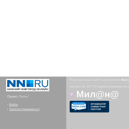
Персональный сайт пользователя
Мил
портрет № 137741 зарегистрирован боле
Мил@н@
Привет, Гость !
-
Войти
-
Зарегистрироваться