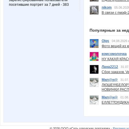
зарегистрированные пользователи
посетившие портрет за 7 дней - 383
nikom
05.06.202
В связи с пмэф-
Популярные за не
Olgs
04.08.2026 
Фото вещей из ки
комсомолочка
НУ КАКАЯ КРАСОТ
Лана2212
31.07
Сбор заказов. Ve
Мил@н@
31.07
ЛЮШЕ!!!!БЕЛО
НОВИНКИ,РАСП
Мил@н@
01.08
ЕЛЛЕТТО!!!ДИК
© 2026 ООО «Сеть городских порталов» ·
Реклама н