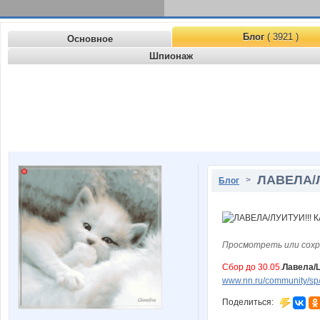
Блог
( 3921 )
Основное
Шпионаж
ЛАВЕЛА/Л
>
Блог
Просмотреть или сохр
Сбор до 30.05
.
Лавела/L
www.nn.ru/community/sp/
Поделиться: