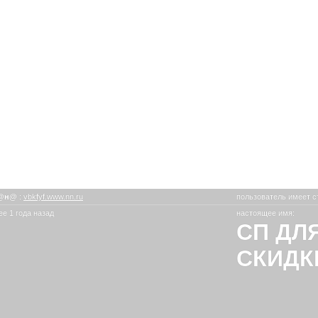
@н@
:
vbkfyf.www.nn.ru
пользователь имеет с
е 1 года назад
настоящее имя:
СП ДЛ
СКИДК