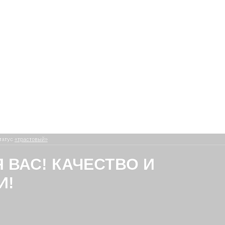
татус
«трастовый»
Я ВАС! КАЧЕСТВО И
И!