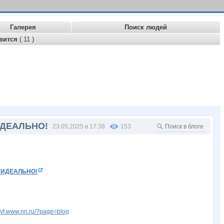
Галерея
Поиск людей
вится
( 11 )
ИДЕАЛЬНО!
23.05.2025 в 17:38
153
!!ИДЕАЛЬНО!
kfyf.www.nn.ru/?page=blog