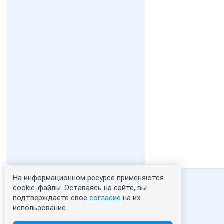
На информационном ресурсе применяются
Статистика портрета:
cookie-файлы. Оставаясь на сайте, вы
подтверждаете свое
согласие
на их
сейчас просматривают портрет - 0
использование.
зарегистрированные пользователи
посетившие портрет за 7 дней - 390