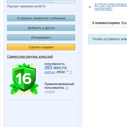
БУТЕР! БРЕНДОВ
Портрет заполнен на 69 %
НАЛИЧИЕ!
Отправить приватное сообщение
0 комментариев
. Ва
Добавить в друзья
Игнорировать
Чтобы оставлять ко
Сделать подарок
Совместная покупка: взрослый
популярность:
263 место
-5 ↓
рейтинг
29530
?
Привилегированный
пользователь
16
уровня