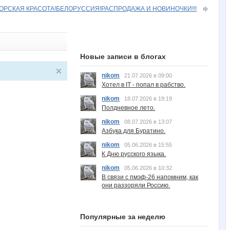
ТОРСКАЯ КРАСОТА!БЕЛОРУССИЯ!РАСПРОДАЖА И НОВИНОЧКИ!!!
Новые записи в блогах
nikom
21.07.2026 в 09:00
Хотел в IT - попал в рабство.
nikom
18.07.2026 в 19:19
Полдневное лето.
nikom
08.07.2026 в 13:07
Азбука для Буратино.
nikom
05.06.2026 в 15:55
К Дню русского языка.
nikom
05.06.2026 в 10:32
В связи с пмэф-26 напомним, как
они раззоряли Россию.
Популярные за неделю