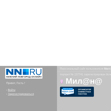
Персональный сайт пользователя
Мил
портрет № 137741 зарегистрирован боле
Мил@н@
Привет, Гость !
-
Войти
-
Зарегистрироваться