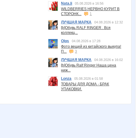
Nata.li
05.08.2026 в 16:56
WILDBERRIES НЕРВНО КУРИТ В
СТОРОНК...
1
ЛУЧШАЯ МАРКА
04.08.2026 в 12:32
[b]Обувь RALF RINGER . Вся
коллекц...
Olgs
04.08.2026 в 17:28
Фото вещей из китайского выкупа!
П...
3
ЛУЧШАЯ МАРКА
04.08.2026 в 16:02
[b]Обувь Ralf Ringer Наша цена
ниж...
Lonza
05.08.2026 в 01:58
ТОВАРЫ ДЛЯ ДОМА - БРАК
УПАКОВКИ.