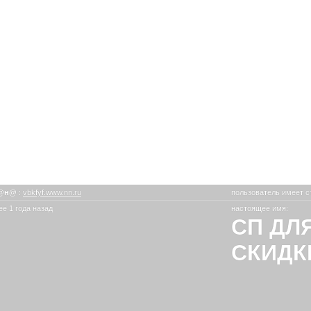
@н@
:
vbkfyf.www.nn.ru
пользователь имеет с
е 1 года назад
настоящее имя:
СП ДЛ
СКИДК