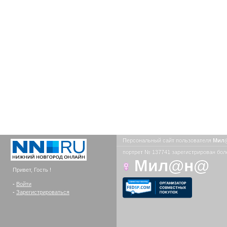
Персональный сайт пользователя
Мил
портрет № 137741 зарегистрирован боле
Мил@н@
Привет, Гость !
-
Войти
-
Зарегистрироваться