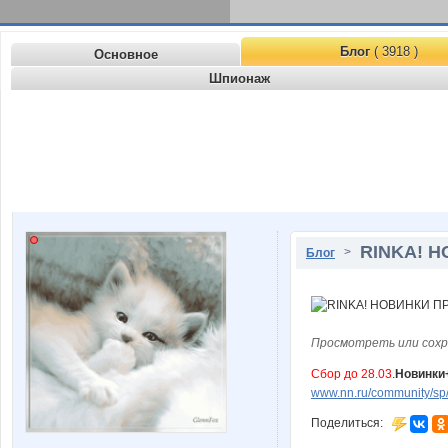
Блог
( 3918 )
Основное
Шпионаж
RINKA! Н
>
Блог
Просмотреть или сохр
Сбор до 28.03
.
Новинки+
www.nn.ru/community/sp
Поделиться: