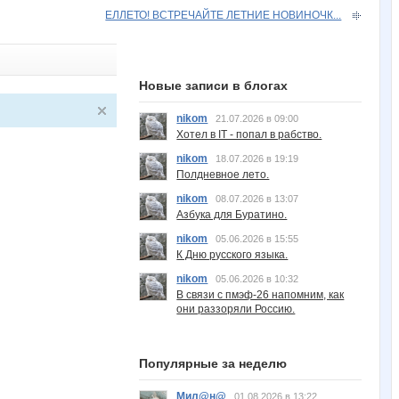
ЕЛЛЕТО! ВСТРЕЧАЙТЕ ЛЕТНИЕ НОВИНОЧК...
Новые записи в блогах
nikom
21.07.2026 в 09:00
Хотел в IT - попал в рабство.
nikom
18.07.2026 в 19:19
Полдневное лето.
nikom
08.07.2026 в 13:07
Азбука для Буратино.
nikom
05.06.2026 в 15:55
К Дню русского языка.
nikom
05.06.2026 в 10:32
В связи с пмэф-26 напомним, как
они раззоряли Россию.
Популярные за неделю
Мил@н@
01.08.2026 в 13:22