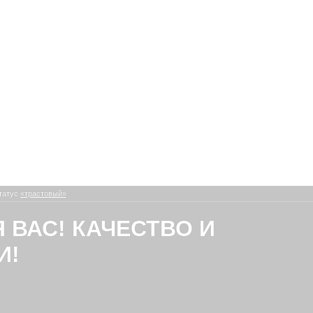
татус
«трастовый»
Я ВАС! КАЧЕСТВО И
И!