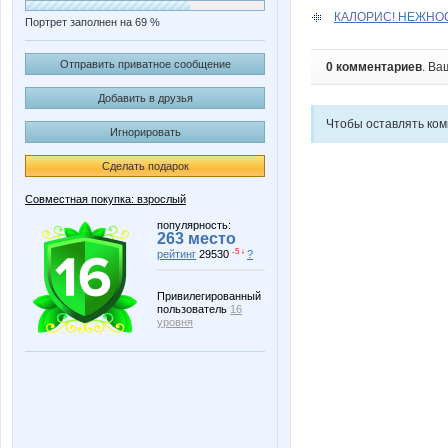
КАЛОРИС! НЕЖНОС
Портрет заполнен на 69 %
Отправить приватное сообщение
0 комментариев
. Ва
Добавить в друзья
Чтобы оставлять ко
Игнорировать
Сделать подарок
Совместная покупка: взрослый
популярность:
263 место
-5 ↓
рейтинг
29530
?
Привилегированный
пользователь
16
уровня