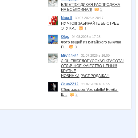
ЕЛЛЕТТО!!!ДИКАЯ РАСПРОДАЖА
НА ВСЁ!!!ФИНАЛ!
1
Nata.li
30.07.2026 в 20:17
НУ ЧТО!!! ЗАБИРАЙТЕ БЫСТРЕЕ
ЭТУ КР...
1
Olgs
04.08.2026 в 17:28
Фото вещей из китайского выкупа!
П...
3
Мил@н@
31.07.2026 в 16:00
ЛЮШЕ!!!!БЕЛОРУССКАЯ КРАСОТА!
ОТЛИЧНОЕ КАЧЕСТВО,ЦЕНЫ!!!
КРУТЫЕ
НОВИНКИ,РАСПРОДАЖА!!!
Лана2212
31.07.2026 в 09:55
Сбор заказов. Vesnaletto! Бомба!
Ш...
2