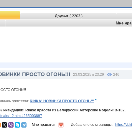
Друзья
( 2263 )
Мне нра
ОВИНКИ ПРОСТО ОГОНЬ!!!
23.03.2025 в 23:29
246
анить оригинал:
RINKA! НОВИНКИ ПРОСТО ОГОНЬ!!!
Ликвидация!! Rinka! Красота из Белоруссии!Авторские модели! В-102.
/main/...2.html#265003897
Мне нравится
Добавлено со страницы:
https://vb