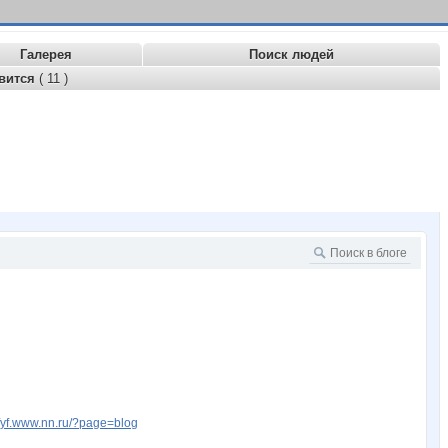
Галерея
Поиск людей
вится
( 11 )
kfyf.www.nn.ru/?page=blog