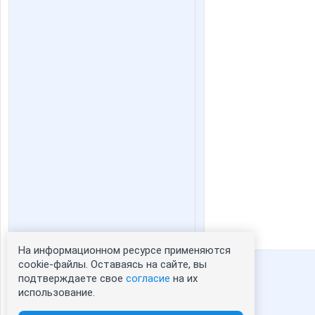
На информационном ресурсе применяются
Статистика портрета:
cookie-файлы. Оставаясь на сайте, вы
подтверждаете свое
согласие
на их
сейчас просматривают портрет -
1
использование.
зарегистрированные пользователи
посетившие портрет за 7 дней - 376