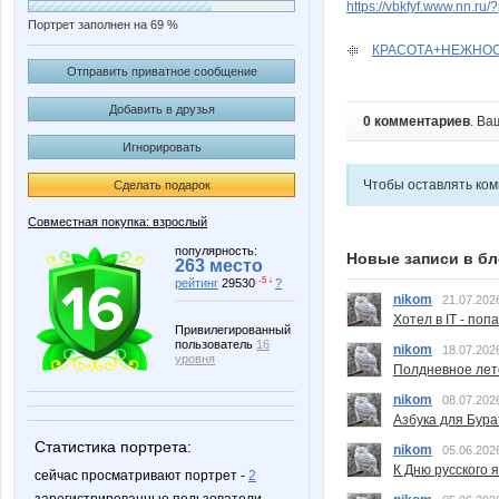
https://vbkfyf.www.nn.ru
Портрет заполнен на 69 %
КРАСОТА+НЕЖНОСТ
Отправить приватное сообщение
Добавить в друзья
0 комментариев
. Ва
Игнорировать
Чтобы оставлять ко
Сделать подарок
Совместная покупка: взрослый
популярность:
Новые записи в бл
263 место
-5 ↓
рейтинг
29530
?
nikom
21.07.202
Хотел в IT - поп
Привилегированный
пользователь
16
nikom
18.07.202
уровня
Полдневное лет
nikom
08.07.202
Азбука для Бура
Статистика портрета:
nikom
05.06.202
К Дню русского 
сейчас просматривают портрет -
2