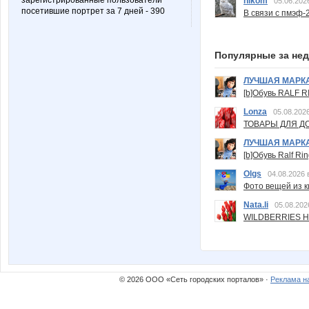
зарегистрированные пользователи
nikom
05.06.202
посетившие портрет за 7 дней - 390
В связи с пмэф-
Популярные за не
ЛУЧШАЯ МАРК
[b]Обувь RALF RI
Lonza
05.08.2026
ТОВАРЫ ДЛЯ ДО
ЛУЧШАЯ МАРК
[b]Обувь Ralf Ri
Olgs
04.08.2026 
Фото вещей из ки
Nata.li
05.08.202
WILDBERRIES Н
© 2026 ООО «Сеть городских порталов» ·
Реклама н