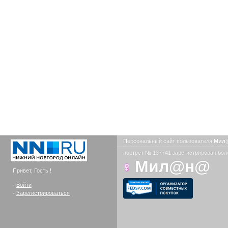
Персональный сайт пользователя
Мил
портрет № 137741 зарегистрирован боле
Мил@н@
Привет, Гость !
-
Войти
-
Зарегистрироваться