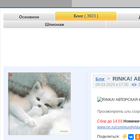
Блог
( 3923 )
Основное
Шпионаж
RINKA! А
>
Блог
09.03.2025 в 17:30
Просмотреть или сохр
Сбор до 14.03.
Новинки+
www.nn.ru/community/sp
Поделиться: