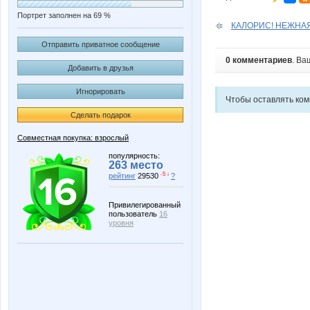
Портрет заполнен на 69 %
КАЛОРИС! НЕЖНА
Отправить приватное сообщение
0 комментариев
. Ва
Добавить в друзья
Игнорировать
Чтобы оставлять ко
Сделать подарок
Совместная покупка: взрослый
популярность:
263 место
-5 ↓
рейтинг
29530
?
Привилегированный
пользователь
16
уровня