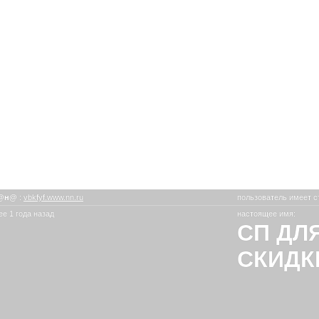
@н@
:
vbkfyf.www.nn.ru
пользователь имеет с
е 1 года назад
настоящее имя:
СП ДЛ
СКИДК