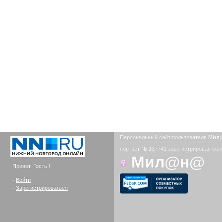
Персональный сайт пользователя
Мил
портрет № 137741 зарегистрирован боле
Мил@н@
Привет, Гость !
-
Войти
-
Зарегистрироваться