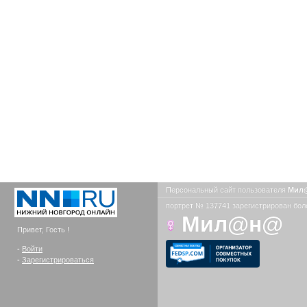
Персональный сайт пользователя
Мил
портрет № 137741 зарегистрирован боле
Мил@н@
Привет, Гость !
-
Войти
-
Зарегистрироваться