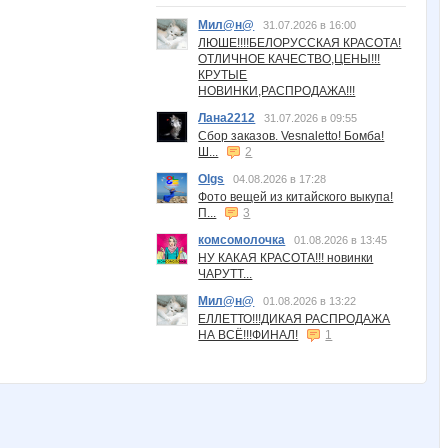
Мил@н@
31.07.2026 в 16:00
ЛЮШЕ!!!!БЕЛОРУССКАЯ КРАСОТА!
ОТЛИЧНОЕ КАЧЕСТВО,ЦЕНЫ!!!
КРУТЫЕ
НОВИНКИ,РАСПРОДАЖА!!!
Лана2212
31.07.2026 в 09:55
Сбор заказов. Vesnaletto! Бомба!
Ш...
2
Olgs
04.08.2026 в 17:28
Фото вещей из китайского выкупа!
П...
3
комсомолочка
01.08.2026 в 13:45
НУ КАКАЯ КРАСОТА!!! новинки
ЧАРУТТ...
Мил@н@
01.08.2026 в 13:22
ЕЛЛЕТТО!!!ДИКАЯ РАСПРОДАЖА
НА ВСЁ!!!ФИНАЛ!
1