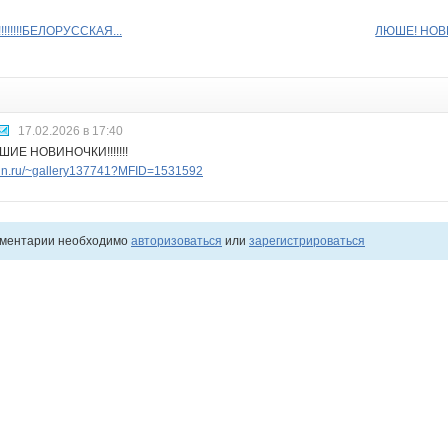
!!!!!!БЕЛОРУССКАЯ...
ЛЮШЕ! НОВ
17.02.2026 в 17:40
ИЕ НОВИНОЧКИ!!!!!!!
.nn.ru/~gallery137741?MFID=1531592
мментарии необходимо
авторизоваться
или
зарегистрироваться