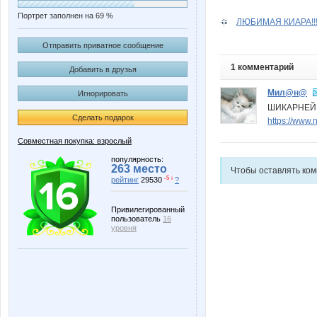
Портрет заполнен на 69 %
ЛЮБИМАЯ КИАРА!!!!
Отправить приватное сообщение
1 комментарий
Добавить в друзья
Мил@н@
Игнорировать
ШИКАРНЕЙШ
Сделать подарок
https://www
Совместная покупка: взрослый
популярность:
263 место
Чтобы оставлять ко
-5 ↓
рейтинг
29530
?
Привилегированный
пользователь
16
уровня