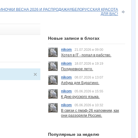
ИНОЧКИ ВЕСНА 2026 И РАСПРОДАЖА!!!БЕЛОРУССКАЯ КРАСОТА
ДЛЯ ВАС!
Новые записи в блогах
nikom
21.07.2026 в 09:00
Хотел в IT - попал в рабство.
nikom
18.07.2026 в 19:19
Полдневное лето.
nikom
08.07.2026 в 13:07
Азбука для Буратино.
nikom
05.06.2026 в 15:55
К Дню русского языка.
nikom
05.06.2026 в 10:32
В связи с пмэф-26 напомним, как
они раззоряли Россию.
Популярные за неделю