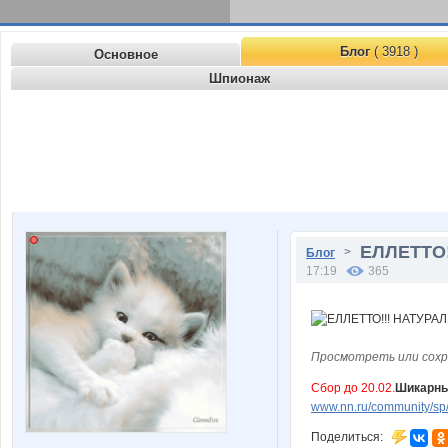
Блог
( 3918 )
Основное
Шпионаж
ЕЛЛЕТТО
>
Блог
17:19
365
Просмотреть или сохр
Сбор до 20.02.
Шикарные
www.nn.ru/community/sp
Поделиться: