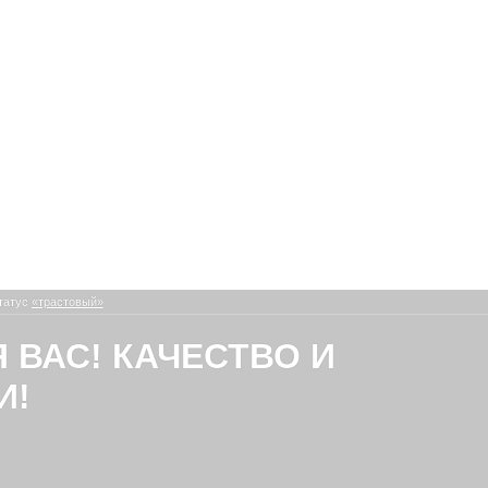
татус
«трастовый»
Я ВАС! КАЧЕСТВО И
И!