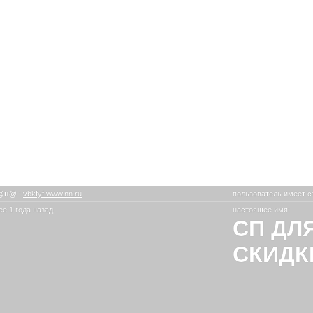
@н@
:
vbkfyf.www.nn.ru
пользователь имеет с
е 1 года назад
настоящее имя:
СП ДЛ
СКИДК