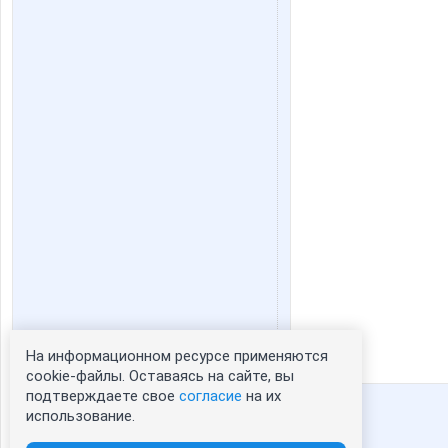
На информационном ресурсе применяются
Статистика портрета:
cookie-файлы. Оставаясь на сайте, вы
подтверждаете свое
согласие
на их
сейчас просматривают портрет - 0
использование.
зарегистрированные пользователи
посетившие портрет за 7 дней - 383