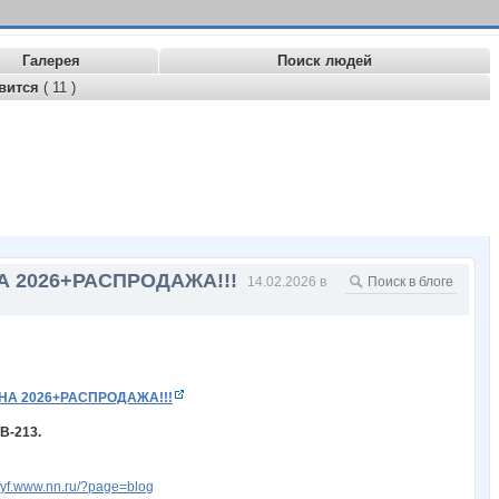
Галерея
Поиск людей
вится
( 11 )
А 2026+РАСПРОДАЖА!!!
14.02.2026 в
НА 2026+РАСПРОДАЖА!!!
В-213.
kfyf.www.nn.ru/?page=blog