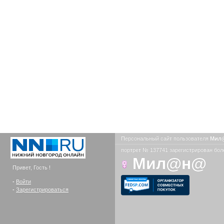
Персональный сайт пользователя
Мил
портрет № 137741 зарегистрирован боле
Мил@н@
Привет, Гость !
-
Войти
-
Зарегистрироваться