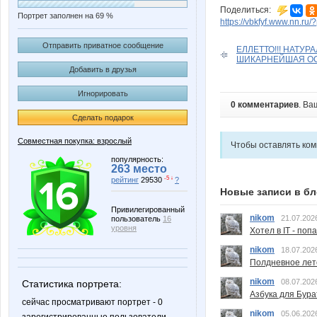
Поделиться:
Портрет заполнен на 69 %
https://vbkfyf.www.nn.ru
Отправить приватное сообщение
ЕЛЛЕТТО!!! НАТУР
ШИКАРНЕЙШАЯ ОС
Добавить в друзья
Игнорировать
0 комментариев
. Ва
Сделать подарок
Совместная покупка: взрослый
Чтобы оставлять ко
популярность:
263 место
-5 ↓
рейтинг
29530
?
Новые записи в бл
Привилегированный
nikom
21.07.202
пользователь
16
уровня
Хотел в IT - поп
nikom
18.07.202
Полдневное лет
nikom
08.07.202
Статистика портрета:
Азбука для Бура
сейчас просматривают портрет - 0
nikom
05.06.202