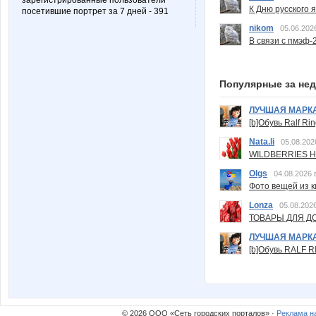
зарегистрированные пользователи
К Дню русского 
посетившие портрет за 7 дней - 391
nikom
05.06.202
В связи с пмэф-
Популярные за не
ЛУЧШАЯ МАРК
[b]Обувь Ralf Ri
Nata.li
05.08.202
WILDBERRIES Н
Olgs
04.08.2026 
Фото вещей из ки
Lonza
05.08.2026
ТОВАРЫ ДЛЯ ДО
ЛУЧШАЯ МАРК
[b]Обувь RALF RI
© 2026 ООО «Сеть городских порталов» ·
Реклама н