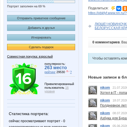
Портрет заполнен на 69 %
Поделиться:
https://vbkfyf.www.nn.ru
Отправить приватное сообщение
ЛЮШЕ! НОВИНОЧКИ
БЕЛОРУССКАЯ КРА
Добавить в друзья
Игнорировать
0 комментариев
. Ва
Сделать подарок
Совместная покупка: взрослый
Чтобы оставлять ко
популярность:
263 место
-5 ↓
рейтинг
29530
?
Новые записи в бл
Привилегированный
nikom
21.07.202
пользователь
16
уровня
Хотел в IT - поп
nikom
18.07.202
Полдневное лет
nikom
08.07.202
Статистика портрета:
Азбука для Бура
сейчас просматривают портрет - 0
nikom
05.06.202