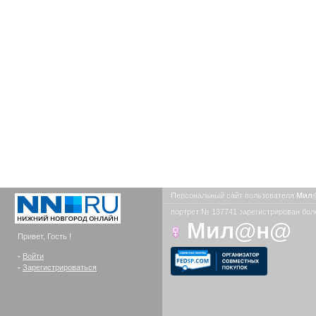
Персональный сайт пользователя
Мил
портрет № 137741 зарегистрирован боле
Мил@н@
Привет, Гость !
-
Войти
-
Зарегистрироваться