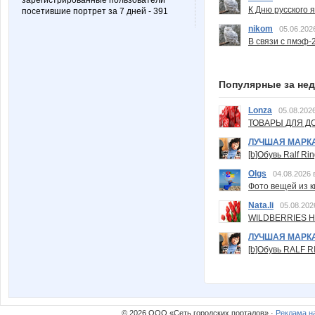
зарегистрированные пользователи
К Дню русского 
посетившие портрет за 7 дней - 391
nikom
05.06.202
В связи с пмэф-
Популярные за не
Lonza
05.08.2026
ТОВАРЫ ДЛЯ ДО
ЛУЧШАЯ МАРК
[b]Обувь Ralf Ri
Olgs
04.08.2026 
Фото вещей из ки
Nata.li
05.08.202
WILDBERRIES Н
ЛУЧШАЯ МАРК
[b]Обувь RALF RI
© 2026 ООО «Сеть городских порталов» ·
Реклама н