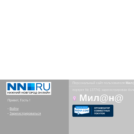
Персональный сайт пользователя
Мил
портрет № 137741 зарегистрирован боле
Мил@н@
Привет, Гость !
-
Войти
-
Зарегистрироваться