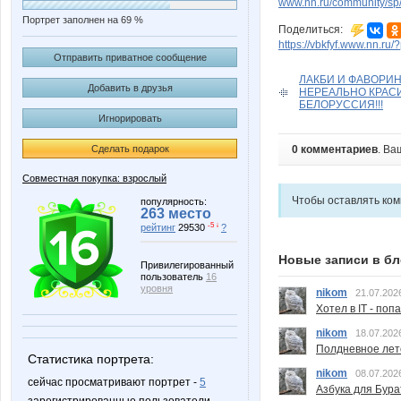
www.nn.ru/community/sp/
Портрет заполнен на 69 %
Поделиться:
https://vbkfyf.www.nn.ru
Отправить приватное сообщение
ЛАКБИ И ФАВОРИН
Добавить в друзья
НЕРЕАЛЬНО КРАС
БЕЛОРУССИЯ!!!
Игнорировать
Сделать подарок
0 комментариев
. Ва
Совместная покупка: взрослый
Чтобы оставлять ко
популярность:
263 место
-5 ↓
рейтинг
29530
?
Новые записи в бл
Привилегированный
пользователь
16
уровня
nikom
21.07.202
Хотел в IT - поп
nikom
18.07.202
Полдневное лет
Статистика портрета:
nikom
08.07.202
сейчас просматривают портрет -
5
Азбука для Бура