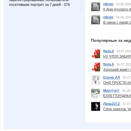
зарегистрированные пользователи
nikom
05.06.202
посетившие портрет за 7 дней - 376
К Дню русского 
nikom
05.06.202
В связи с пмэф-
Популярные за не
Nata.li
30.07.202
НУ ЧТО!!! ЗАБИ
Nata.li
30.07.202
Хороший жакет вс
Елена АЛ
30.07
ОНИ ПРОСТО ИД
Мил@н@
01.08
ЕЛЛЕТТО!!!ДИК
Лана2212
31.07
Сбор заказов. Ve